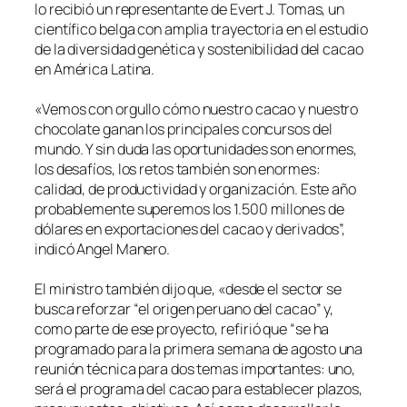
lo recibió un representante de Evert J. Tomas, un
científico belga con amplia trayectoria en el estudio
de la diversidad genética y sostenibilidad del cacao
en América Latina.
«Vemos con orgullo cómo nuestro cacao y nuestro
chocolate ganan los principales concursos del
mundo. Y sin duda las oportunidades son enormes,
los desafíos, los retos también son enormes:
calidad, de productividad y organización. Este año
probablemente superemos los 1.500 millones de
dólares en exportaciones del cacao y derivados”,
indicó Angel Manero.
El ministro también dijo que, «desde el sector se
busca reforzar “el origen peruano del cacao” y,
como parte de ese proyecto, refirió que “se ha
programado para la primera semana de agosto una
reunión técnica para dos temas importantes: uno,
será el programa del cacao para establecer plazos,