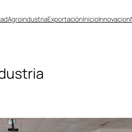
dad
Agroindustria
Exportación
Inicio
Innovacion
dustria