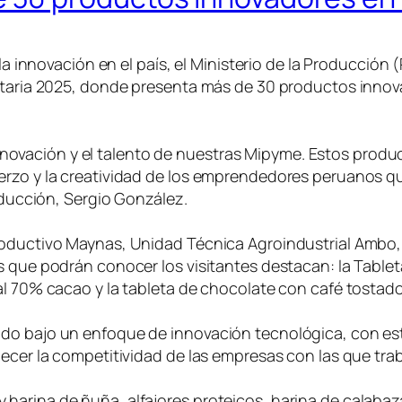
 la innovación en el país, el Ministerio de la Producció
ntaria 2025, donde presenta más de 30 productos innov
ación y el talento de nuestras Mipyme. Estos product
erzo y la creatividad de los emprendedores peruanos 
roducción, Sergio González.
roductivo Maynas, Unidad Técnica Agroindustrial Ambo,
s que podrán conocer los visitantes destacan: la Table
al 70% cacao y la tableta de chocolate con café tostad
do bajo un enfoque de innovación tecnológica, con est
ecer la competitividad de las empresas con las que traba
arina de ñuña, alfajores proteicos, harina de calabaza